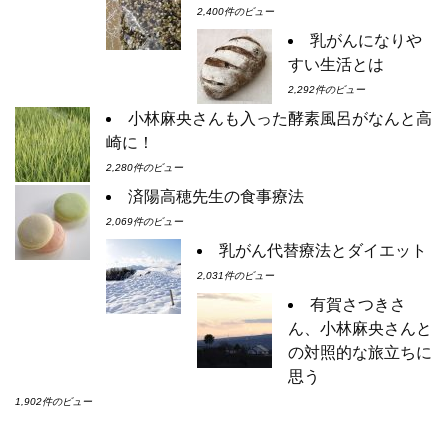
2,400件のビュー
乳がんになりや
すい生活とは
2,292件のビュー
小林麻央さんも入った酵素風呂がなんと高
崎に！
2,280件のビュー
済陽高穂先生の食事療法
2,069件のビュー
乳がん代替療法とダイエット
2,031件のビュー
有賀さつきさ
ん、小林麻央さんと
の対照的な旅立ちに
思う
1,902件のビュー