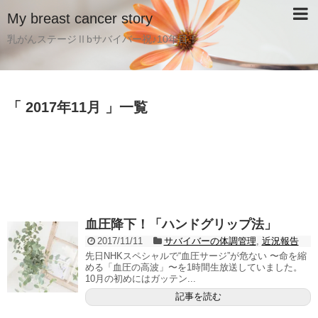
My breast cancer story
乳がんステージⅡbサバイバー祝♪10年目！
「 2017年11月 」一覧
血圧降下！「ハンドグリップ法」
2017/11/11
サバイバーの体調管理
,
近況報告
先日NHKスペシャルで“血圧サージ”が危ない 〜命を縮
める「血圧の高波」〜を1時間生放送していました。
10月の初めにはガッテン...
記事を読む