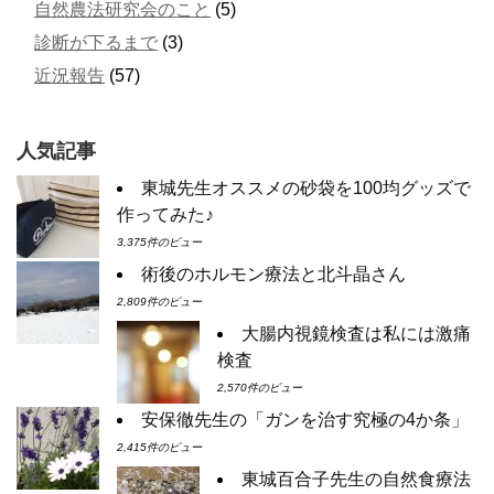
自然農法研究会のこと
(5)
診断が下るまで
(3)
近況報告
(57)
人気記事
東城先生オススメの砂袋を100均グッズで
作ってみた♪
3,375件のビュー
術後のホルモン療法と北斗晶さん
2,809件のビュー
大腸内視鏡検査は私には激痛
検査
2,570件のビュー
安保徹先生の「ガンを治す究極の4か条」
2,415件のビュー
東城百合子先生の自然食療法