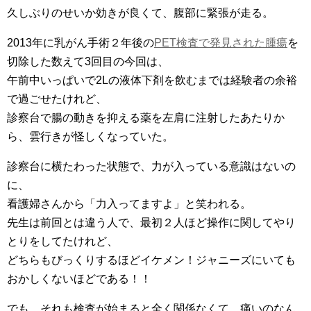
久しぶりのせいか効きが良くて、腹部に緊張が走る。
2013年に乳がん手術２年後の
PET検査で発見された腫瘍
を
切除した数えて3回目の今回は、
午前中いっぱいで2Lの液体下剤を飲むまでは経験者の余裕
で過ごせたけれど、
診察台で腸の動きを抑える薬を左肩に注射したあたりか
ら、雲行きが怪しくなっていた。
診察台に横たわった状態で、力が入っている意識はないの
に、
看護婦さんから「力入ってますよ」と笑われる。
先生は前回とは違う人で、最初２人ほど操作に関してやり
とりをしてたけれど、
どちらもびっくりするほどイケメン！ジャニーズにいても
おかしくないほどである！！
でも、それも検査が始まると全く関係なくて、痛いのなん