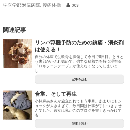
学医学部附属病院
,
腰痛体操
bcs
関連記事
リンパ浮腫予防のための鎮痛・消炎剤
は使える！
自分の体重で肋軟骨を損傷して今日で8日目。とうと
う患部がかぶれ始めて、強力な粘着力を持つ湿布薬
「ロキソニンテープ」が使えなくなってしまいま
し...
記事を読む
合掌、そして再生
小林麻央さんが旅立たれてもう半月。あまりにもシ
ョックが大きすぎて、数日間は仕事が手につきませ
んでした。彼女は私がこのブログを書くきっかけで
も...
記事を読む