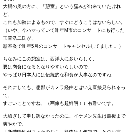
大腸の奥の方に、「憩室」という窪みが出来ていたけれ
ど、
これも加齢によるもので、すぐにどうこうはないらしい。
（いや、今ハマっていて昨年M市のコンサートにも行った
玉置浩二氏が、
憩室炎で昨年5月のコンサートキャンセルしてました。）
ちなみにこの憩室は、西洋人に多いらしく、
要は肉食になるとなりやすいらしいので、
やっぱり日本人には伝統的な和食が大事なのですね…
それにしても、患部がカメラ経由とはいえ直接見られるっ
て、
すごいことですね、（画像も超鮮明！）有難いです。
大騒ぎして申し訳なかったのに、イケメン先生は最後まで
爽やかで、
「断端陽性があったのなら、検査は１年毎で」とのお言