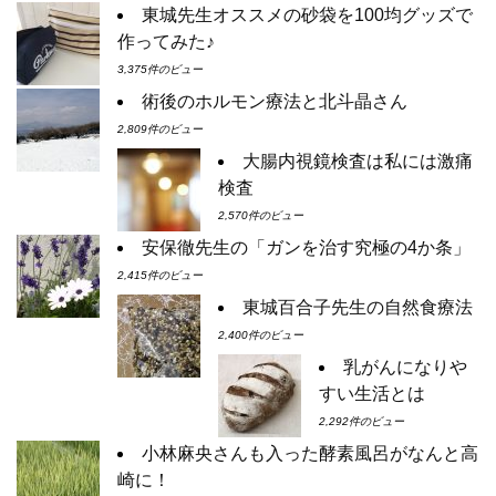
東城先生オススメの砂袋を100均グッズで
作ってみた♪
3,375件のビュー
術後のホルモン療法と北斗晶さん
2,809件のビュー
大腸内視鏡検査は私には激痛
検査
2,570件のビュー
安保徹先生の「ガンを治す究極の4か条」
2,415件のビュー
東城百合子先生の自然食療法
2,400件のビュー
乳がんになりや
すい生活とは
2,292件のビュー
小林麻央さんも入った酵素風呂がなんと高
崎に！