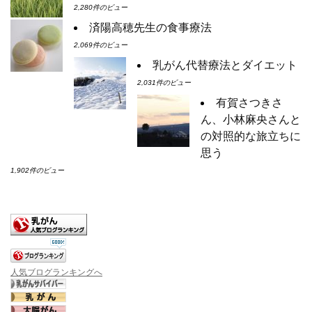
2,280件のビュー
済陽高穂先生の食事療法
2,069件のビュー
乳がん代替療法とダイエット
2,031件のビュー
有賀さつきさ
ん、小林麻央さんと
の対照的な旅立ちに
思う
1,902件のビュー
人気ブログランキングへ