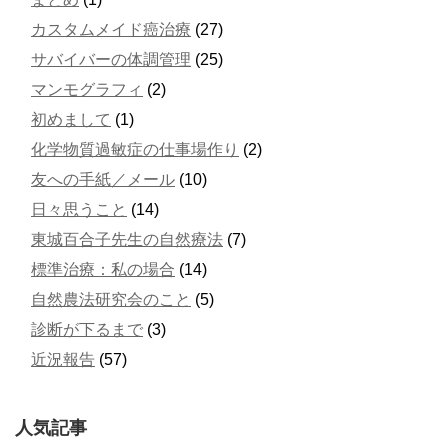
カスタムメイド癌治療
(27)
サバイバーの体調管理
(25)
マンモグラフィ
(2)
初めまして
(1)
化学物質過敏症の仕事場作り
(2)
友への手紙／メール
(10)
日々思うこと
(14)
東城百合子先生の自然療法
(7)
標準治療：私の場合
(14)
自然農法研究会のこと
(5)
診断が下るまで
(3)
近況報告
(57)
人気記事