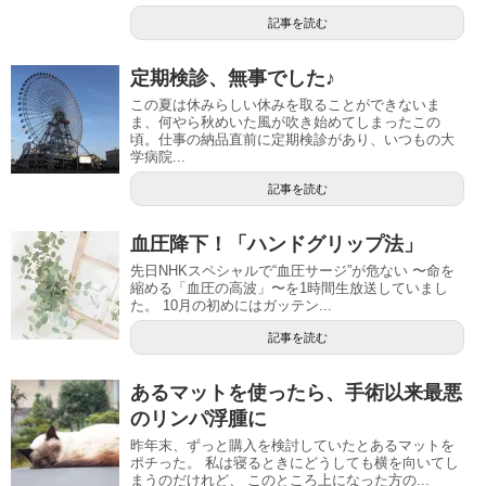
記事を読む
定期検診、無事でした♪
この夏は休みらしい休みを取ることができないま
ま、何やら秋めいた風が吹き始めてしまったこの
頃。仕事の納品直前に定期検診があり、いつもの大
学病院...
記事を読む
血圧降下！「ハンドグリップ法」
先日NHKスペシャルで“血圧サージ”が危ない 〜命を
縮める「血圧の高波」〜を1時間生放送していまし
た。 10月の初めにはガッテン...
記事を読む
あるマットを使ったら、手術以来最悪
のリンパ浮腫に
昨年末、ずっと購入を検討していたとあるマットを
ポチった。 私は寝るときにどうしても横を向いてし
まうのだけれど、 このところ上になった方の...