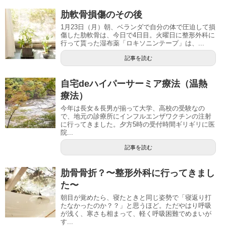
肋軟骨損傷のその後
1月23日（月）朝、ベランダで自分の体で圧迫して損
傷した肋軟骨は、今日で4日目。火曜日に整形外科に
行って貰った湿布薬「ロキソニンテープ」は、...
記事を読む
自宅deハイパーサーミア療法（温熱
療法）
今年は長女＆長男が揃って大学、高校の受験なの
で、地元の診療所にインフルエンザワクチンの注射
に行ってきました。夕方5時の受付時間ギリギリに医
院...
記事を読む
肋骨骨折？〜整形外科に行ってきまし
た〜
朝目が覚めたら、寝たときと同じ姿勢で「寝返り打
たなかったのか？？」と思うほど。ただやはり呼吸
が浅く、寒さも相まって、軽く呼吸困難でめまいが
す...