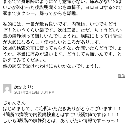
まるで全身麻酔のように全く意識がない。痛みがないのは
いいが終わった後説明聞くのも車椅子。ヨロヨロするので
家までタクシー。帰ってからも爆睡。
私的には、一番が最も良いです、内視鏡、いつでもどう
ぞ！というくらい楽です。次は二番。ただ、ちょうどいい
量の鎮静剤って難しいんでしょうね。病院によっては管理
が大変になるらしく使わないところがあります。
次回の検査の前に使ってもらえないか聞いたらどうでしょ
うか。本当に痛みが違います。どうしても痛いんです、と
訴えてみてください。
他の病院で受けれわけにもいかないでしょうし。
返信
bcs
より:
2017年2月19日 3:04 PM
じゅんさん
はじめまして、ご心配いただきありがとうございます！！
4箇所の病院で内視鏡検査とはすごい経験値ですね！！！
しかも3段階の鎮静剤とは、ありがたい情報ですっっっ！