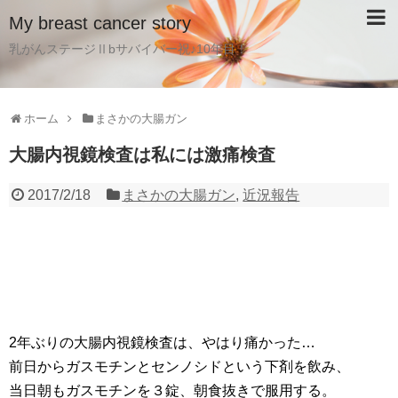
My breast cancer story
乳がんステージⅡbサバイバー祝♪10年目！
ホーム
まさかの大腸ガン
大腸内視鏡検査は私には激痛検査
2017/2/18
まさかの大腸ガン
,
近況報告
2年ぶりの大腸内視鏡検査は、やはり痛かった…
前日からガスモチンとセンノシドという下剤を飲み、
当日朝もガスモチンを３錠、朝食抜きで服用する。