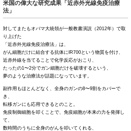
米国の偉大な研究成果「近赤外光線免疫治療
法」
対してまたもオバマ大統領が一般教書演説（2012年）で取
り上げた
「近赤外光線免疫治療法」は、
がん細胞だけに結合する抗体にIR700という物質を付け、
近赤外線を当てることで化学反応がおこり、
たったの1〜2分でガン細胞だけを破壊するという、
夢のような治療法が話題になっています。
副作用もほとんどなく、全身のガンの8〜9割をカバーで
き、
転移ガンにも応用できるとのこと。
免疫制御細胞を叩くことで、免疫細胞が本来の力を発揮し
て、
数時間のうちに全身のがんを叩いてくれる、