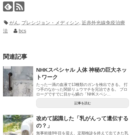
がん
,
プレシジョン・メディシン
,
近赤外光線免疫治療
法
bcs
関連記事
NHKスペシャル 人体 神秘の巨大ネッ
トワーク
たった一滴の血液で13種類のガンを検出できる。 打
つ手のなかった関節リュウマチを完治できる。 プロ
ローグですでに目から鱗の「NHKスペシ...
記事を読む
改めて認識した「乳がんって遺伝する
の？」
無事術後8年目を迎え、定期検診を終えて出てきた乳