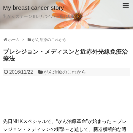
My breast cancer story
乳がんステージⅡbサバイバー祝♪10年目！
ホーム
がん治療のこれから
プレシジョン・メディスンと近赤外光線免疫治
療法
2016/11/22
がん治療のこれから
先日NHKスペシャルで、“がん治療革命”が始まった ～プレ
シジョン・メディシンの衝撃～と題して、臓器横断的な遺