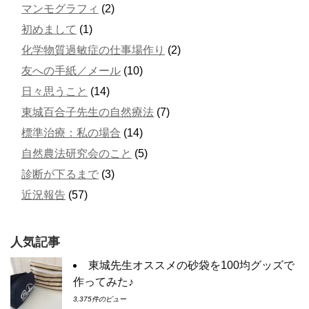
マンモグラフィ
(2)
初めまして
(1)
化学物質過敏症の仕事場作り
(2)
友への手紙／メール
(10)
日々思うこと
(14)
東城百合子先生の自然療法
(7)
標準治療：私の場合
(14)
自然農法研究会のこと
(5)
診断が下るまで
(3)
近況報告
(57)
人気記事
東城先生オススメの砂袋を100均グッズで
作ってみた♪
3,375件のビュー