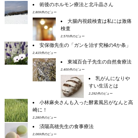
術後のホルモン療法と北斗晶さん
2,809件のビュー
大腸内視鏡検査は私には激痛
検査
2,570件のビュー
安保徹先生の「ガンを治す究極の4か条」
2,415件のビュー
東城百合子先生の自然食療法
2,400件のビュー
乳がんになりや
すい生活とは
2,292件のビュー
小林麻央さんも入った酵素風呂がなんと高
崎に！
2,280件のビュー
済陽高穂先生の食事療法
2,069件のビュー