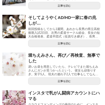
記事を読む
そしてようやくAD/HD一家に春の兆
しが…
前回投稿をしてから1週間。あれから長男の県立高校
後期入試2日目、次男の柔道サークル総会、長女の短
大合格発表、柔道卒団式（役員引き継ぎ）、長男...
記事を読む
堀ちえみさん、再び／再検査、無事で
した
遅いお昼を用意していたら、テレビでまた堀ちえみ
さんにガンが見つかったという。 彼女も頑張りす
ぎ。実子5人、現夫の連れ子2人で仕事もしてなん...
記事を読む
インスタで乳がん闘病アカウントにハ
マる
クラウドファンディングの発信のために、インスタ