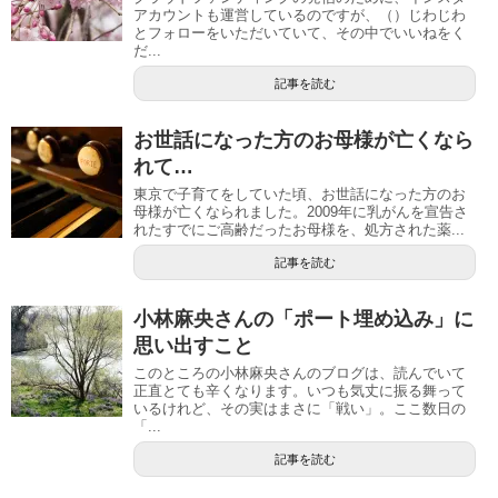
アカウントも運営しているのですが、（）じわじわ
とフォローをいただいていて、その中でいいねをく
だ...
記事を読む
お世話になった方のお母様が亡くなら
れて…
東京で子育てをしていた頃、お世話になった方のお
母様が亡くなられました。2009年に乳がんを宣告さ
れたすでにご高齢だったお母様を、処方された薬...
記事を読む
小林麻央さんの「ポート埋め込み」に
思い出すこと
このところの小林麻央さんのブログは、読んでいて
正直とても辛くなります。いつも気丈に振る舞って
いるけれど、その実はまさに「戦い」。ここ数日の
「...
記事を読む