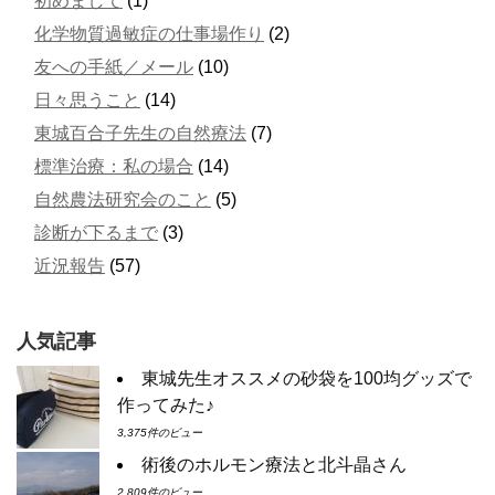
初めまして
(1)
化学物質過敏症の仕事場作り
(2)
友への手紙／メール
(10)
日々思うこと
(14)
東城百合子先生の自然療法
(7)
標準治療：私の場合
(14)
自然農法研究会のこと
(5)
診断が下るまで
(3)
近況報告
(57)
人気記事
東城先生オススメの砂袋を100均グッズで
作ってみた♪
3,375件のビュー
術後のホルモン療法と北斗晶さん
2,809件のビュー