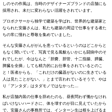
しのその作風は、当時のデザイナーズブランドの店舗にも
採用され、未だに変わらない活躍をされています。
プロボクサーから独学で建築を学ばれ、世界的な建築家と
なられた安藤さんは、私たち建築の周辺で仕事をする者た
ちの常に憧れと尊敬を集めていました。
そんな安藤さんががんを患っているというのはどこからと
もなく聞いていて、写真で見る風貌もいかにも闘病中のそ
れでしたが、今はなんと「胆嚢、胆管、十二指腸、膵臓、
脾臓を全摘」しても精力的にお仕事をされているとのこ
と！医者からも、「これだけの臓器がないのに生きている
人は見たことがない。」とまで言われているそうで、やは
り「アンタダ」はタダモノではなかった…
私が店舗内装の仕事を辞めたのも、昼夜問わず働かなけれ
ばいけないハードさに、体を壊すのが目に見えていたから
で、安藤さんの事務所では、インターン生は根を上げるま