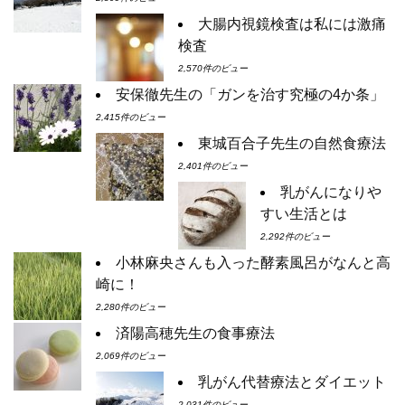
大腸内視鏡検査は私には激痛
検査
2,570件のビュー
安保徹先生の「ガンを治す究極の4か条」
2,415件のビュー
東城百合子先生の自然食療法
2,401件のビュー
乳がんになりや
すい生活とは
2,292件のビュー
小林麻央さんも入った酵素風呂がなんと高
崎に！
2,280件のビュー
済陽高穂先生の食事療法
2,069件のビュー
乳がん代替療法とダイエット
2,031件のビュー