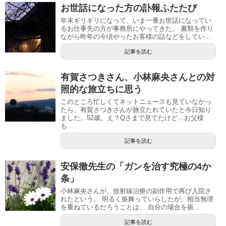
お世話になった方の訃報ふたたび
年末ギリギリになって、いま一番お世話になってい
るお仕事先の方が事務所にやってきた。 書類を作り
ながら昨年の今頃やったお客様の話などをしてい...
記事を読む
有賀さつきさん、小林麻央さんとの対
照的な旅立ちに思う
このところ忙しくてネットニュースも見ていなかっ
たら、有賀さつきさんが旅立たれていたと今日知り
ました。52歳。え？Qさまで見てたけど…お父様
も...
記事を読む
安保徹先生の「ガンを治す究極の4か
条」
小林麻央さんが、放射線治療の副作用で再び入院さ
れたという。 明るく振舞っていらしたが、相当無理
を重ねているだろうことは、 自分の場合を振...
記事を読む