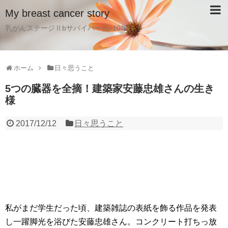
My breast cancer story
乳がんステージⅡbサバイバー祝♪10年目！
ホーム
日々思うこと
5つの臓器を全摘！建築家安藤忠雄さんの生き
様
2017/12/12
日々思うこと
私がまだ学生だった頃、建築雑誌の表紙を飾る作品を発表
し一躍脚光を浴びた安藤忠雄さん。コンクリート打ちっ放