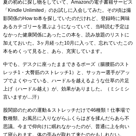
夏の初めに探し物をしていて、Amazonの電子書籍サービス
「Kindle Unlimited」のお試しに入会してみた。その頃は撮
影関係のHow to本を探していたのだけれど、登録時に興味
あるカテゴリーを選ぶようになっていて、当時読む予定は
なかった健康関係にあったこの本を、読み放題のリストに
加えておいた。3ヶ月経った10月に入って、忘れていたこの
本をめくって見ると、あら、充実しています。
中でも、デスクに座ったままできるポーズ（腸腰筋のスト
レッチ1・大臀筋のストレッチ1）と、サッカー選手がアッ
プでよくやっている、ハードルを越えるような仕草の片足
上げ（ハードル越え）が、効果がありました。（ミシミシ
言いますが…汗）
股関節のための運動＆ストレッチだけで46種類！仕事場で
数種類、お風呂に入りながらふくらはぎを揉んだらあら不
思議。今まで仰向けに眠れなかったのが、普通に上を向い
て寝られます。体の歪みが取れて来たのかもしれない。