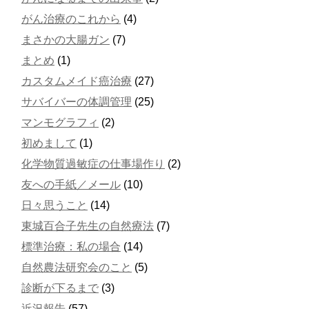
がん治療のこれから
(4)
まさかの大腸ガン
(7)
まとめ
(1)
カスタムメイド癌治療
(27)
サバイバーの体調管理
(25)
マンモグラフィ
(2)
初めまして
(1)
化学物質過敏症の仕事場作り
(2)
友への手紙／メール
(10)
日々思うこと
(14)
東城百合子先生の自然療法
(7)
標準治療：私の場合
(14)
自然農法研究会のこと
(5)
診断が下るまで
(3)
近況報告
(57)