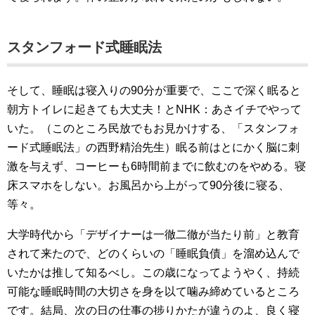
スタンフォード式睡眠法
そして、睡眠は寝入りの90分が重要で、ここで深く眠ると
朝方トイレに起きても大丈夫！とNHK：あさイチでやって
いた。（このところ民放でもお見かけする、「スタンフォ
ード式睡眠法」の西野精治先生）眠る前はとにかく脳に刺
激を与えず、コーヒーも6時間前までに飲むのをやめる。寝
床スマホをしない。お風呂から上がって90分後に寝る、
等々。
大学時代から「デザイナーは一徹二徹が当たり前」と教育
されて来たので、どのくらいの「睡眠負債」を溜め込んで
いたかは推して知るべし。この歳になってようやく、持続
可能な睡眠時間の大切さを身を以て噛み締めているところ
です。結局、次の日の仕事の捗りかたが違うのよ、良く寝