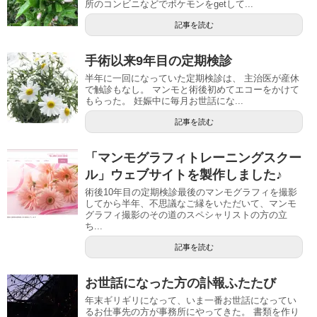
所のコンビニなどでポケモンをgetして...
記事を読む
手術以来9年目の定期検診
半年に一回になっていた定期検診は、 主治医が産休
で触診もなし。 マンモと術後初めてエコーをかけて
もらった。 妊娠中に毎月お世話にな...
記事を読む
「マンモグラフィトレーニングスクー
ル」ウェブサイトを製作しました♪
術後10年目の定期検診最後のマンモグラフィを撮影
してから半年、不思議なご縁をいただいて、マンモ
グラフィ撮影のその道のスペシャリストの方の立
ち...
記事を読む
お世話になった方の訃報ふたたび
年末ギリギリになって、いま一番お世話になってい
るお仕事先の方が事務所にやってきた。 書類を作り