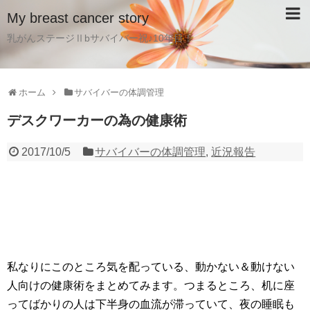
My breast cancer story
乳がんステージⅡbサバイバー祝♪10年目！
ホーム
サバイバーの体調管理
デスクワーカーの為の健康術
2017/10/5
サバイバーの体調管理
,
近況報告
私なりにこのところ気を配っている、動かない＆動けない
人向けの健康術をまとめてみます。つまるところ、机に座
ってばかりの人は下半身の血流が滞っていて、夜の睡眠も