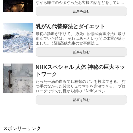
ながら昨年の今頃やったお客様の話などをしてい...
記事を読む
乳がん代替療法とダイエット
最初の診断が下りて、 必死に済陽式食事療法に取り
組んでいた時は、 それはあっという間に体重が落ち
ました。 済陽高穂先生の食事療法 ...
記事を読む
NHKスペシャル 人体 神秘の巨大ネッ
トワーク
たった一滴の血液で13種類のガンを検出できる。 打
つ手のなかった関節リュウマチを完治できる。 プロ
ローグですでに目から鱗の「NHKスペシ...
記事を読む
スポンサーリンク