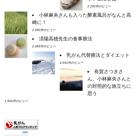
2,292件のビュー
小林麻央さんも入った酵素風呂がなんと高
崎に！
2,280件のビュー
済陽高穂先生の食事療法
2,069件のビュー
乳がん代替療法とダイエット
2,031件のビュー
有賀さつきさ
ん、小林麻央さんと
の対照的な旅立ちに
思う
1,902件のビュー