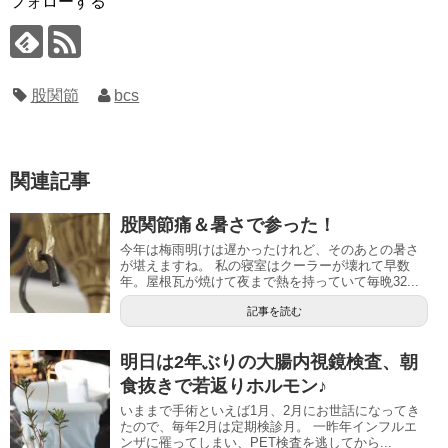
フォローする
股関節
bcs
関連記事
股関節痛＆暑さで参った！
今年は梅雨明けは遅かったけれど、そのあとの暑さ
が堪えますね。 私の寝室はクーラーが壊れて早数
年。屋根瓦が焼けて夜まで熱を持っていて毎晩32...
記事を読む
明日は2年ぶりの大腸内視鏡検査、朝
食抜きで若返りホルモン♪
いままで手術といえば1月、2月にお世話になってき
たので、毎年2月は定期検診月。 一昨年インフルエ
ンザに罹ってしまい、PET検査を逃してから...