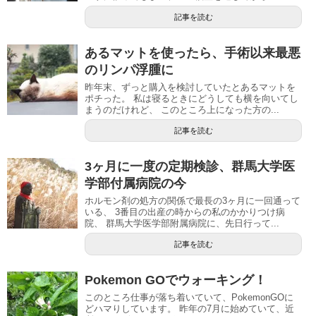
記事を読む
あるマットを使ったら、手術以来最悪
のリンパ浮腫に
昨年末、ずっと購入を検討していたとあるマットを
ポチった。 私は寝るときにどうしても横を向いてし
まうのだけれど、 このところ上になった方の...
記事を読む
3ヶ月に一度の定期検診、群馬大学医
学部付属病院の今
ホルモン剤の処方の関係で最長の3ヶ月に一回通って
いる、 3番目の出産の時からの私のかかりつけ病
院、 群馬大学医学部附属病院に、先日行って...
記事を読む
Pokemon GOでウォーキング！
このところ仕事が落ち着いていて、PokemonGOに
どハマりしています。 昨年の7月に始めていて、近