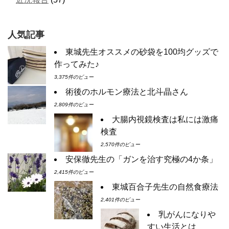
人気記事
東城先生オススメの砂袋を100均グッズで
作ってみた♪
3,375件のビュー
術後のホルモン療法と北斗晶さん
2,809件のビュー
大腸内視鏡検査は私には激痛
検査
2,570件のビュー
安保徹先生の「ガンを治す究極の4か条」
2,415件のビュー
東城百合子先生の自然食療法
2,401件のビュー
乳がんになりや
すい生活とは